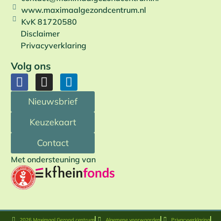
www.maximaalgezondcentrum.nl
KvK 81720580
Disclaimer
Privacyverklaring
Volg ons
Nieuwsbrief
Keuzekaart
Contact
Met ondersteuning van
2026 Maximaal Gezond centrum
Algemene voorwaarden
Privacyverklaring