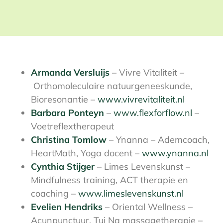
Armanda Versluijs
– Vivre Vitaliteit
–
Orthomoleculaire natuurgeneeskunde,
Bioresonantie –
www.vivrevitaliteit.nl
Barbara Ponteyn
–
www.flexforflow.nl
–
Voetreflextherapeut
Christina Tomlow
– Ynanna –
Ademcoach,
HeartMath, Yoga docent –
www.ynanna.nl
Cynthia Stijger
– Limes Levenskunst –
Mindfulness training, ACT therapie en
coaching –
www.limeslevenskunst.nl
Evelien Hendriks
– Oriental Wellness –
Acunpunctuur, Tui Na massagetherapie –